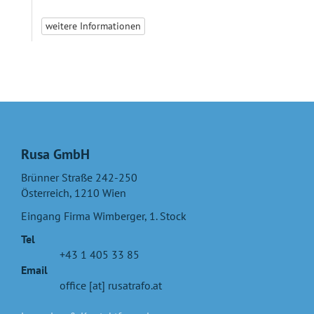
weitere Informationen
Rusa GmbH
Brünner Straße 242-250
Österreich
,
1210
Wien
Eingang Firma Wimberger, 1. Stock
Tel
+43 1 405 33 85
Email
office [at] rusatrafo.at